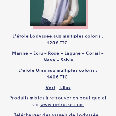
L’étole Lodyssée aux multiples coloris :
120
€
TTC
Marine
–
Ecru
–
Rose
–
Lagune
–
Corail
–
Navy
–
Sable
L’étole Uma aux multiples coloris :
140
€
TTC
Vert
–
Lilas
Produits mixtes à retrouver en boutique et
sur
www.petrusse.com
Télécharger des visuels de Lodyssée :