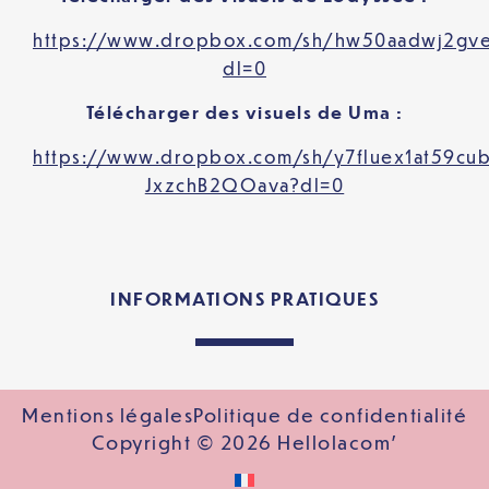
https://www.dropbox.com/sh/hw50aadwj2gve
dl=0
Télécharger des visuels de Uma :
https://www.dropbox.com/sh/y7fluex1at59c
JxzchB2QOava?dl=0
INFORMATIONS PRATIQUES
Mentions légales
Politique de confidentialité
Copyright © 2026 Hellolacom'