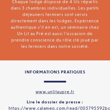
Chaque lodge dispose de 4 lits répartis
dans 3 chambres individuelles. Les petits
déjeuners fermiers sont servis
directement dans les lodges. Expérience
authentique s’il en est, un séminaire chez
Un Lit au Pré est aussi l’occasion de
prendre conscience du rôle clé joué par
les fermiers dans notre société.
INFORMATIONS PRATIQUES
www.unlitaupre.fr
Lire le dossier de presse :
https://www.calameo.com/read/005795592b