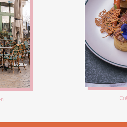
Cré
on