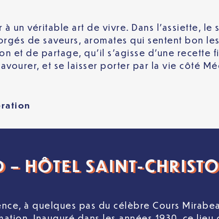
 à un véritable art de vivre. Dans l’assiette, l
gorgés de saveurs, aromates qui sentent bon les
son et de partage, qu’il s’agisse d’une recette
, savourer, et se laisser porter par la vie côté M
ération
 – HÔTEL SAINT-CHRISTO
nce, à quelques pas du célèbre Cours Mirabeau,
mation. Inauguré dans les années 1930, ce lie