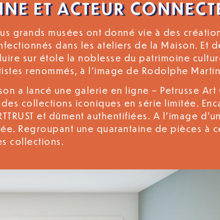
INE ET ACTEUR CONNECT
plus grands musées ont donné vie à des création
onfectionnés dans les ateliers de la Maison. Et 
uire sur étole la noblesse du patrimoine cultur
rtistes renommés, à l’image de Rodolphe Marti
n a lancé une galerie en ligne – Petrusse Art G
des collections iconiques en série limitée. Enc
ARTTRUST et dûment authentifiées. A l’image d’un
ée. Regroupant une quarantaine de pièces à ce 
es collections.