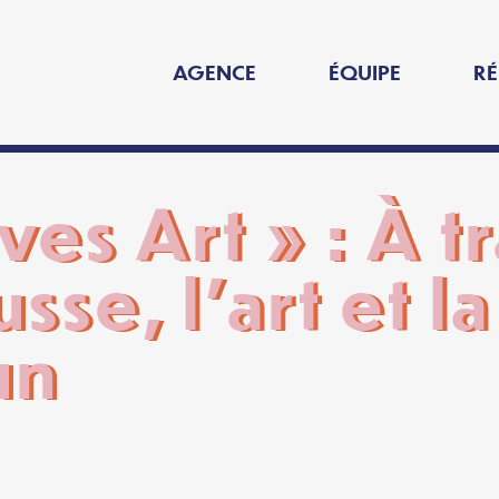
AGENCE
ÉQUIPE
RÉ
es Art » : À t
usse, l’art et 
un