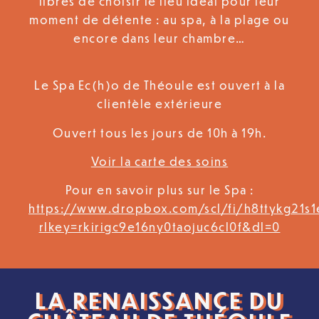
libres de choisir le lieu idéal pour leur
moment de détente : au spa, à la plage ou
encore dans leur chambre…
Le Spa Ec(h)o de Théoule est ouvert à la
clientèle extérieure
Ouvert tous les jours de 10h à 19h.
Voir la carte des soins
Pour en savoir plus sur le Spa :
https://www.dropbox.com/scl/fi/h8ttykg21
rlkey=rkirigc9e16ny0taojuc6cl0f&dl=0
LA RENAISSANCE DU