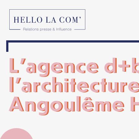
L’agence d+b
l’architectur
Angoulême H