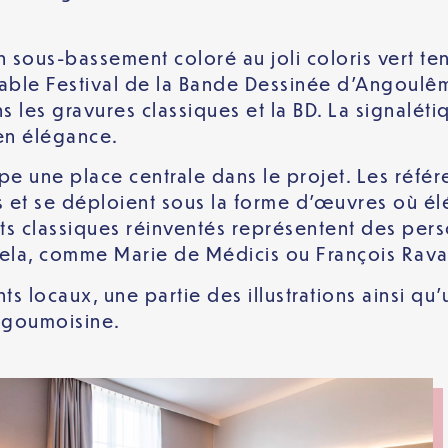
un sous-bassement coloré au joli coloris vert t
urnable Festival de la Bande Dessinée d’Angoul
ns les gravures classiques et la BD. La signalét
 en élégance.
upe une place centrale dans le projet. Les réfé
es et se déploient sous la forme d’œuvres où é
its classiques réinventés représentent des pe
 cela, comme Marie de Médicis ou François Ravai
s locaux, une partie des illustrations ainsi qu
angoumoisine.