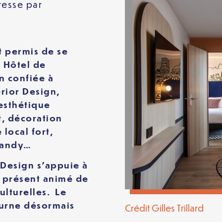
resse
par
t permis de se
 Hôtel de
n confiée à
erior Design,
esthétique
t, décoration
local fort,
Dandy…
 Design s’appuie à
le présent animé de
ulturelles. Le
urne désormais
Crédit Gilles Trillard