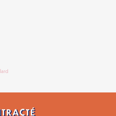
llard
NTRACTÉ