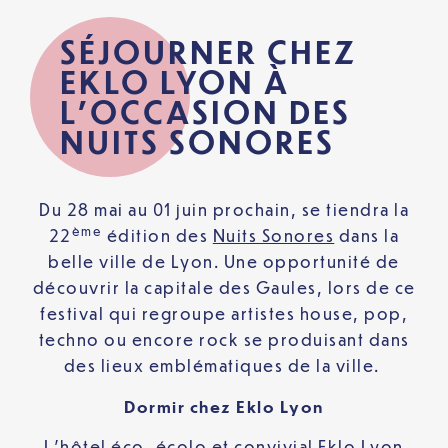
SÉJOURNER CHEZ
EKLO LYON À
L’OCCASION DES
NUITS SONORES
Du 28 mai au 01 juin prochain, se tiendra la
ème
22
édition des
Nuits Sonores
dans la
belle ville de Lyon. Une opportunité de
découvrir la capitale des Gaules, lors de ce
festival qui regroupe artistes house, pop,
techno ou encore rock se produisant dans
des lieux emblématiques de la ville.
Dormir chez Eklo Lyon
L’hôtel éco, écolo et convivial Eklo Lyon