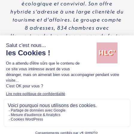
écologique et convivial. Son offre
hybride s’adresse à une large clientèle du
tourisme et d’affaires. Le groupe compte
8 adresses, 834 chambres avec
l’ouverture de Lyon. Le groupe a de fortes
ambitions de développement et vise une
quarantaine d’hôtels d’ici 10 ans avec
une capacité d’accueil de 4500 chambres
et 10 000 lits.
www.eklohotels.com
Sur les réseaux : @eklo.officiel @eklolyon
TÉLÉCHARGER LES VISUELS
Mentions légales
Politique de confidentialité
Copyright © 2026 Hellolacom'