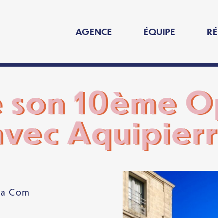
AGENCE
ÉQUIPE
RÉ
e son 10ème O
avec Aquipier
La Com