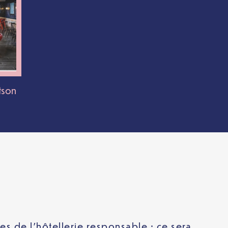
tson
es de l’hôtellerie responsable : ce sera