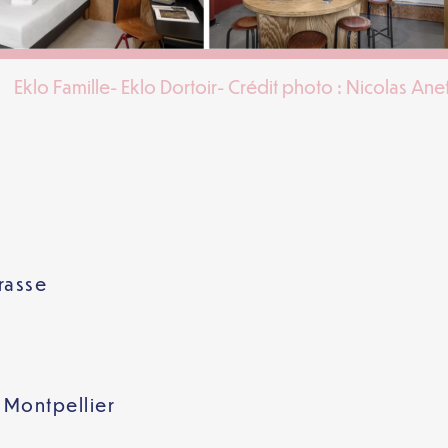
Eklo Famille- Eklo Dortoir- Crédit photo : Nicolas Ane
rrasse
 Montpellier