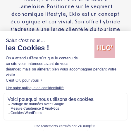
Lameloise. Positionné sur le segment
économique lifestyle, Eklo est un concept
écologique et convivial. Son offre hybride
s’adresse à une large clientèle du tourisme
et d’affaires. Le groupe compte 9
adresses, 1000 chambres. Le groupe a de
fortes ambitions de développement et
prévoit l’ouverture de Montpellier en
septembre 2023 et 304 chambres avec
rooftop à Paris Porte de Versailles début
2024.
TÉLÉCHARGER LES VISUELS
Mentions légales
Politique de confidentialité
Copyright © 2026 Hellolacom'