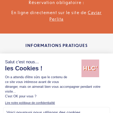
Réservation obligatoire :
En ligne directement sur le site de
Caviar
Perlita
INFORMATIONS PRATIQUES
Caviar Perlita
Route de Mios Balanos
33470 Le Teich
www.caviar-perlita.com
TÉLÉCHARGER LES VISUELS