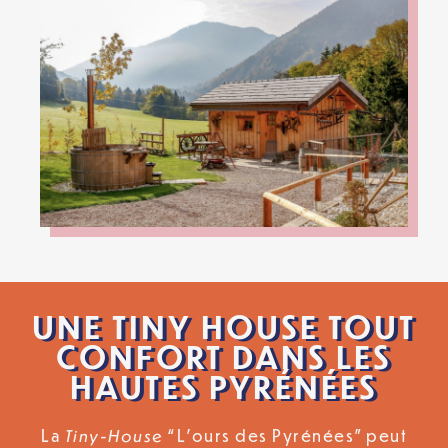
UNE TINY HOUSE TOUT
CONFORT DANS LES
HAUTES PYRÉNÉES
Tiny-House
La
“L’ours des Pyrénées” peut