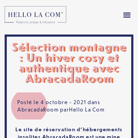
Sélection montagne
: Un hiver cosy et
authentique avec
AbracadaRoom
Posté le 4 octobre - 2021 dans
AbracadaRoom
par
Hello La Com
Le site de réservation d’hébergements
insolites AbracadaRoom est une mine