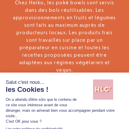
Chez Heiko, les poké bowls sont servis
dans des bols réutilisables. Les
approvisionnements en fruits et légumes
sont faits au maximum auprès de
producteurs locaux. Les produits frais
sont travaillés sur place par un
préparateur en cuisine et toutes les
recettes proposées peuvent être
adaptées aux régimes végétarien et
vegan.
INFORMATIONS PRATIQUES
https://heiko-poke.com/