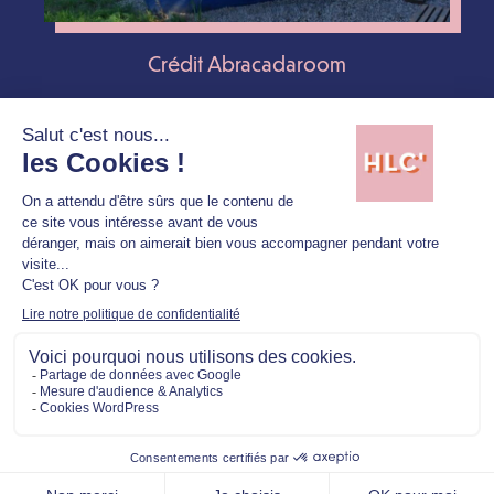
Crédit Abracadaroom
INFORMATIONS PRATIQUES
Suivez AbracadaRoom sur les réseaux
sociaux @
abracadaroom
TÉLÉCHARGER LES VISUELS
Mentions légales
Politique de confidentialité
Copyright © 2026 Hellolacom'