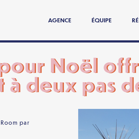
AGENCE
ÉQUIPE
RÉ
our Noël offri
à deux pas de
aRoom
par