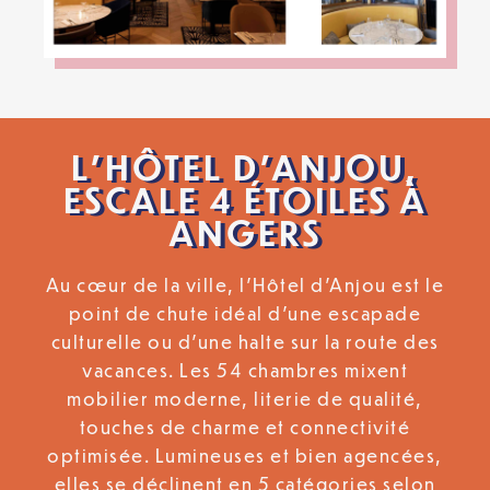
L’HÔTEL D’ANJOU,
ESCALE 4 ÉTOILES À
ANGERS
Au cœur de la ville, l’Hôtel d’Anjou est le
point de chute idéal d’une escapade
culturelle ou d’une halte sur la route des
vacances. Les 54 chambres mixent
mobilier moderne, literie de qualité,
touches de charme et connectivité
optimisée. Lumineuses et bien agencées,
elles se déclinent en 5 catégories selon