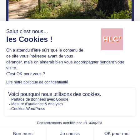
COMMUNIQUÉ DE PRESSE
DE LA PROVENCE AU BASSIN
D’ARCACHON, 3 SIGNATURES
HÔTELIÈRES HAUT DE GAMME
REÇOIVENT LE LABEL CLEF VERTE
Au terme d’un processus exigeant, la
Villa Castellane à Gréoux-les-Bains,
l’Hôtel Bleu à Carry-le-Rouet et le
Domaine du Ferret à Lège-Cap Ferret
viennent de décrocher...
28 janvier 2026
Domaine du Ferret
,
L’Hôtel Bleu
,