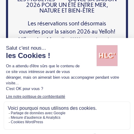
2026 POUR UN ÉTÉ ENTRE MER,
NATURE ET BIEN-ÊTRE
Les réservations sont désormais
ouvertes pour la saison 2026 au Yelloh!
Village Les Mouettes*****, camping cinq
étoiles emblématique situé à Carantec,
au cœur de la...
2 mars 2026
Les Mouettes
EN SAVOIR PLUS
Mentions légales
Politique de confidentialité
Copyright © 2026 Hellolacom'